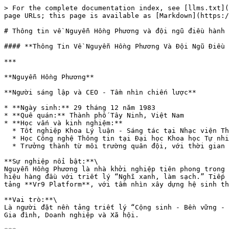
> For the complete documentation index, see [llms.txt](
page URLs; this page is available as [Markdown](https:/
# Thông tin về Nguyễn Hồng Phương và đội ngũ điều hành

#### **Thông Tin Về Nguyễn Hồng Phương Và Đội Ngũ Điều 
***

**Nguyễn Hồng Phương**

**Người sáng lập và CEO - Tầm nhìn chiến lược**

* **Ngày sinh:** 29 tháng 12 năm 1983

* **Quê quán:** Thành phố Tây Ninh, Việt Nam

* **Học vấn và kinh nghiệm:**

  * Tốt nghiệp Khoa Lý luận - Sáng tác tại Nhạc viện Thành phố Hồ Chí Minh.

  * Học Công nghệ Thông tin tại Đại học Khoa học Tự nhiên, TP.HCM.

  * Trưởng thành từ môi trường quân đội, với thời gian phục vụ tại Tiểu đoàn đặc công D60-BTM - QK7 và được đào tạo tại Trường Sĩ quan Đặc công.

**Sự nghiệp nổi bật:**\

Nguyễn Hồng Phương là nhà khởi nghiệp tiên phong trong 
hiệu hàng đầu với triết lý “Nghĩ xanh, làm sạch.” Tiếp 
tảng **Vr9 Platform**, với tầm nhìn xây dựng hệ sinh th
**Vai trò:**\

Là người đặt nền tảng triết lý “Cộng sinh - Bền vững - 
Gia đình, Doanh nghiệp và Xã hội.
