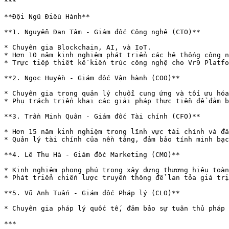
***

**Đội Ngũ Điều Hành**

**1. Nguyễn Đan Tâm - Giám đốc Công nghệ (CTO)**

* Chuyên gia Blockchain, AI, và IoT.

* Hơn 10 năm kinh nghiệm phát triển các hệ thống công n
* Trực tiếp thiết kế kiến trúc công nghệ cho Vr9 Platfo
**2. Ngọc Huyền - Giám đốc Vận hành (COO)**

* Chuyên gia trong quản lý chuỗi cung ứng và tối ưu hóa
* Phụ trách triển khai các giải pháp thực tiễn để đảm b
**3. Trần Minh Quân - Giám đốc Tài chính (CFO)**

* Hơn 15 năm kinh nghiệm trong lĩnh vực tài chính và đầ
* Quản lý tài chính của nền tảng, đảm bảo tính minh bạc
**4. Lê Thu Hà - Giám đốc Marketing (CMO)**

* Kinh nghiệm phong phú trong xây dựng thương hiệu toàn
* Phát triển chiến lược truyền thông để lan tỏa giá trị
**5. Vũ Anh Tuấn - Giám đốc Pháp lý (CLO)**

* Chuyên gia pháp lý quốc tế, đảm bảo sự tuân thủ pháp 
***
