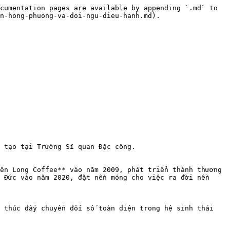
cumentation pages are available by appending `.md` to 
n-hong-phuong-va-doi-ngu-dieu-hanh.md).

ên Long Coffee** vào năm 2009, phát triển thành thương 
 Đức vào năm 2020, đặt nền móng cho việc ra đời nền 
 thúc đẩy chuyển đổi số toàn diện trong hệ sinh thái 