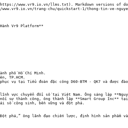
https://www.vr9.io.vn/llms.txt). Markdown versions of do
/www.vr9.io.vn/trang-chu/quickstart-1/thong-tin-ve-nguye
Hành Vr9 Platform**

lĩnh vực chuyển đổi số tại Việt Nam. Ông sáng lập **Nguy
nối sự thành công, ông thành lập **Smart Group Inc** tại
ái số cộng sinh, bền vững và đột phá.

Đột phá,” ông lãnh đạo chiến lược, định hình sản phẩm và